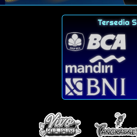
Tersedia 